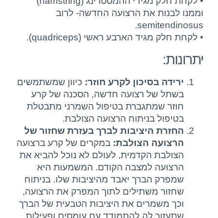
• לקחת חלק מגידי ההמסטרינג (hamstring)
וממנו לבנות את הרצועה החדשה- לרוב
semitendinosus.
• לקחת חלק מגיד הארבע ראשי (quadriceps).
יתרונות:
ירידה בסיכון לקרע חוזר:
כיוון שמשתמשים
בשתל של רצועה חדשה, הסכנה של קרע
חוזר שמתגברת בטיפול השמרני מתבטלת
בטיפול בניתוח הרצועה הצולבת.
החזרת היציבות לברך בעזרת שחזור של
הרצועה הצולבת:
במקרים של קרע ברצועה
הצולבת הקדמית, לעולם לא נוכל להביא את
הרצועה למצבה הקודם. המשמעות היא
שמפרק הברך יאבד מהיציבות שלו. בניתוח
שחזור משתילים לתוך המפרק את הרצועה,
וכך משמרים את היציבות הטבעית של הברך
שתעזור לה להתמודד עם עומסים ופעילות