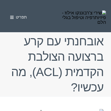
לג
לתוכן
תוכן
תפריט
טיפולי פיזיותרפיה
אובחנתי עם קרע
טיפול בגלי הלם
ברצועה הצולבת
פציעות ספורט
הקדמית (ACL), מה
כאב כרוני
עכשיו?
סוגי הטיפולים
מאמרים
אודות