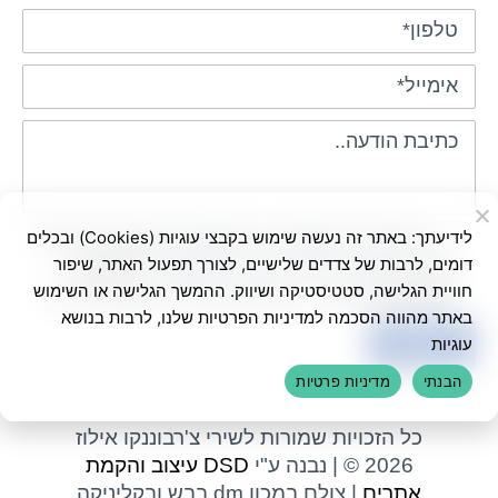
לידיעתך: באתר זה נעשה שימוש בקבצי עוגיות (Cookies) ובכלים
בשליחת הטופס אני מאשר/ת שימוש בפרטים
דומים, לרבות של צדדים שלישיים, לצורך תפעול האתר, שיפור
ליצירת קשר ולדיוור ישיר, בהתאם ל-
מדיניות
חוויית הגלישה, סטטיסטיקה ושיווק. ההמשך הגלישה או השימוש
הפרטיות
באתר. ניתן לבטל את הרישום בכל עת
באתר מהווה הסכמה למדיניות הפרטיות שלנו, לרבות בנושא
עוגיות
הבנתי
מדיניות פרטיות
כל הזכויות שמורות לשירי צ'רבוננקו אילוז
2026 © | נבנה ע"י
DSD עיצוב והקמת
אתרים
| צולם במכון dm בבש ובקליניקה