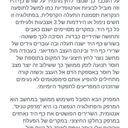
על העכבר כך שנוצר לחץ מתמיד על שורש כף היד
וזה מוביל לבעיות אורטופדיות כמו למשל לתופעה
הנקראת תסמונת התעלה הקרפלית. בפתולוגיה זו
חשים נימול או הירדמות של 3 אצבעות ולעיתים
כל כף היד. במקרים מסויימים ישנם כאבים
ותחושה שהידיים כבדות. הסיבה לכך פשוטה-
בשורש כף היד ישנה תעלה ובה עוברים גידים של
שרירי כף היד ובינהם העצב המדיאני. בעבודה מול
מחשב נוצר לחץ חיצוני על המקום בתוספת של
חוסר תנועה לזמן ממושך כך ששילוב זה יוצר מצב
של חוסר באספקת הדם אל העצב וכשזה קורה
מתחילים להופיע אותם סימפטומים לא נעימים
שהזכרנו המפריעים לתפקוד היומיומי.
המפרק הבא הסובל משימוש ממושך במחשב הוא
המרפק והפתולוגיה הנפוצה בו היא “מרפק טניס“.
אנטומית, השרירים הפושטים את כף היד נאחזים
במרפק בחלקו החיצוני. במקרים של הפעלת
שרירים אלו ביתר עומס לאורך כל היום מול