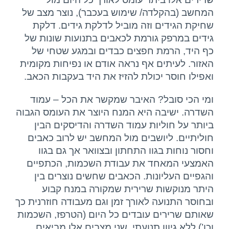
המחשב (בהקלדה/ שימוש בעכבר), נוצר מצב של
שחיקת הגידים וזה מוביל לדלקת גידים. דלקת
גידים במרפק גורמת לכאבים בתנועות שונות של
כף היד, הרמת חפצים כבדים ובמגע שטחי של
האזור. לעיתים אף נראה אודם או נפיחות מקומית
ואפילו חוסר יכולת להזיז את היד בעקבות הכאב.
ומי הכי סובל? האיבר שמקשר את הכל – עמוד
השדרה. ישיבה היא המנח היוצר את העומס הגבוה
ביותר על חוליות עמוד השדרה והדיסקים הבין
חוליתיים. ליושבים מול המחשב יש לרוב כאבים
וחסור נוחות בגוו התחתון ובצוואר אך גם בגוו
האמצעי המאחד את עבודת השכמות, הכתפיים
והגפיים העליונות. הכאבים שחשים נוצרים בין
היתר מנוקשות שרירית שמקורה במנח קבוע
ובחוסר התנועה לאורך זמן וגם מעבודה חוזרנית כך
שאותם שרירים עובדים כל היום (הטרפז, השכמות
וכו’) ללא גיוון תנועתי. שני מצבים אלו מביאים