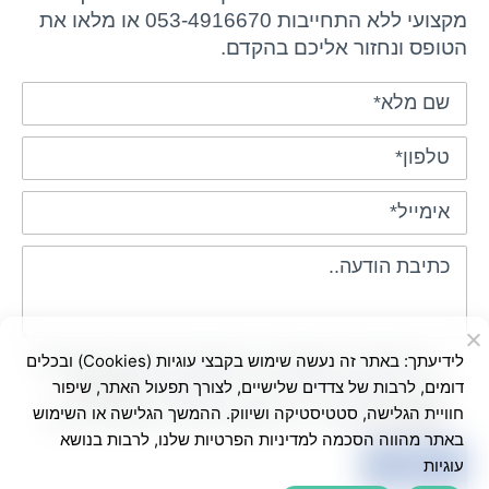
מקצועי ללא התחייבות 053-4916670 או מלאו את
הטופס ונחזור אליכם בהקדם.
לידיעתך: באתר זה נעשה שימוש בקבצי עוגיות (Cookies) ובכלים
בשליחת הטופס אני מאשר/ת שימוש בפרטים
דומים, לרבות של צדדים שלישיים, לצורך תפעול האתר, שיפור
ליצירת קשר ולדיוור ישיר, בהתאם ל-
מדיניות
חוויית הגלישה, סטטיסטיקה ושיווק. ההמשך הגלישה או השימוש
הפרטיות
באתר. ניתן לבטל את הרישום בכל עת
באתר מהווה הסכמה למדיניות הפרטיות שלנו, לרבות בנושא
עוגיות