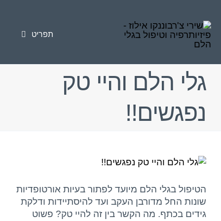
לג
לתוכן
תוכן
תפריט
טיפולי פיזיותרפיה
גלי הלם והיי טק
טיפול בגלי הלם
נפגשים!!
פציעות ספורט
כאב כרוני
צפה
סוגי הטיפולים
בתמונה
מוגדלת
הטיפול בגלי הלם מיועד לפתור בעיות אורטופדיות
מאמרים
שונות החל מדורבן העקב ועד להיסתיידות ודלקת
גידים בכתף. מה הקשר בין זה להיי טק? פשוט
אודות