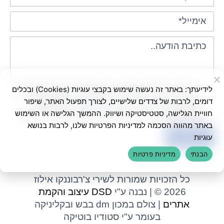
לידיעתך: באתר זה נעשה שימוש בקבצי עוגיות (Cookies) ובכלים
בשליחת הטופס אני מאשר/ת שימוש בפרטים
דומים, לרבות של צדדים שלישיים, לצורך תפעול האתר, שיפור
ליצירת קשר ולדיוור ישיר, בהתאם ל-
מדיניות
חוויית הגלישה, סטטיסטיקה ושיווק. ההמשך הגלישה או השימוש
הפרטיות
באתר. ניתן לבטל את הרישום בכל עת
באתר מהווה הסכמה למדיניות הפרטיות שלנו, לרבות בנושא
עוגיות
הבנתי
מדיניות פרטיות
כל הזכויות שמורות לשירי צ'רבוננקו אילוז
2026 © | נבנה ע"י
DSD עיצוב והקמת
אתרים
| צולם במכון dm בבש ובקליניקה
בעומר ע"י סטודיו בוטיקה