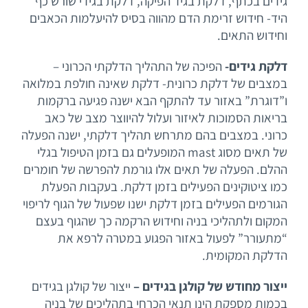
גידים בכתף, דלקת בגיד הפיקה, דלקת בגידי שורש כף
היד- חידוש זרימת הדם מהווה בסיס להיעלמות הכאבים
וחידוש התאים.
דלקת גידים-
הפיכה של התהליך הדלקתי הכרוני –
במצבים של דלקת כרונית- דלקת שאינה חולפת במלואה
ו”דוגרת” באזור עד להתקף הבא ישנה פגיעה ברקמות
בריאות הסמוכות לאיזור ועלול להיווצר מצב של כאב
כרוני. במצבים בהם מתרחש תהליך דלקתי, ישנה הפעלה
של תאים מסוג mast המופעלים גם בזמן הטיפול בגלי
ההלם. הפעלה של תאים אלו גורמת להפרשה של חומרים
כמו ציטוקינים הפעילים בזמן דלקת. בעקבות הפעלת
הגורמים הפעילים בזמן דלקת ישנו שפעול של הגוף לריפוי
המקום ולתהליכי בניה וחידוש הרקמה כך שהגוף בעצם
“מתעורר” לפעול באזור הפגוע במטרה לרפא את
הדלקת המקומית.
ייצור מחודש של קולגן בגידים –
ייצור של קולגן בגידים
בכמות מספקת הינו תנאי הכרחי בתהליכים של בניה