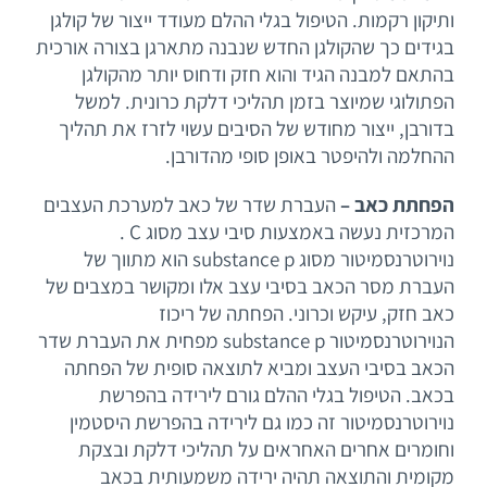
ותיקון רקמות. הטיפול בגלי ההלם מעודד ייצור של קולגן
בגידים כך שהקולגן החדש שנבנה מתארגן בצורה אורכית
בהתאם למבנה הגיד והוא חזק ודחוס יותר מהקולגן
הפתולוגי שמיוצר בזמן תהליכי דלקת כרונית. למשל
בדורבן, ייצור מחודש של הסיבים עשוי לזרז את תהליך
ההחלמה ולהיפטר באופן סופי מהדורבן.
הפחתת כאב –
העברת שדר של כאב למערכת העצבים
המרכזית נעשה באמצעות סיבי עצב מסוג C .
נוירוטרנסמיטור מסוג substance p הוא מתווך של
העברת מסר הכאב בסיבי עצב אלו ומקושר במצבים של
כאב חזק, עיקש וכרוני. הפחתה של ריכוז
הנוירוטרנסמיטור substance p מפחית את העברת שדר
הכאב בסיבי העצב ומביא לתוצאה סופית של הפחתה
בכאב. הטיפול בגלי ההלם גורם לירידה בהפרשת
נוירוטרנסמיטור זה כמו גם לירידה בהפרשת היסטמין
וחומרים אחרים האחראים על תהליכי דלקת ובצקת
מקומית והתוצאה תהיה ירידה משמעותית בכאב