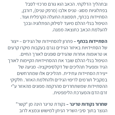
ובתהליך הדלקתי. הכאב הוא גורם מרכזי לסבל
בפתלוגיות מסוג- טניס אלבו (מרפק טניס), דורבן,
הסתיידות בכתף, תסמונת התעלה הקרפלית ועוד.
הטיפול בגלי ההלם מיועד לסילוק הפתלוגיה ובכך
להעלמת הכאב כתוצאה ממנה.
הסתיידות בכתף –
פתרון להסתיידות של הגידים – ייצור
של הסתיידויות באיזור הגידים נגרם בעקבות מיקרו קרעים
או טראומות אחרות שהגידים סופגים לאורך החיים.
הטיפול בגלי ההלם שובר את ההסתיידויות הקיימות לאורך
הגיד ומפעיל תהליכים של דקלסיפיקציה- מניעה של
ייצירת הסתיידות עתידית. תהליכים אלו שמתרחשים
במקביל תורמים לריפוי הגידים ולהחלמת האזור. חלקיקי
ההסתיידות שמשתחררים מהרקמה מפונים מהאזור ע”י
זרם הדם והמערכת הלימפטית.
שחרור נקודות טריגר –
נקודת טריגר הינה מן “קשר”
הנוצר בתוך סיבי השריר הניתן למישוש ונמצא לרוב