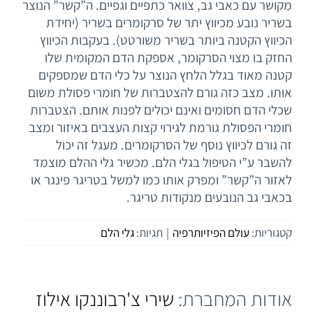
מקושר עם כאבי גב, צוואר כתפיים וגפיים. ה”קשר” הנוצר
בשריר נובע מכיווץ יתר של סרקומרים בשריר (יחידת
הכיווץ הקטנה ביותר בשריר משורטט). בעקבות הכיווץ
החזק בו מצוי הסרקומר, אספקת הדם המקומית שלו
קטנה מאוד בגלל הלחץ הנוצר על כלי הדם שמספקים
אותו. מצב כזה גורם להצטברות של חומרי פסולת משום
שכלי הדם חסומים ואינם יכולים לפנות אותם. הצטברות
חומרי הפסולת גורמת לגירוי קצות העצבים באיזור ומצב
זה גורם לכיווץ נוסף של הסרקומרים. מעגל זה יכול
להשבר ע”י הטיפול בגלי הלם. מכשיר גלי ההלם מוצמד
לאזור ה”קשר” ומפרק אותו כמו למשל בטריגר פינגר או
בכאבי גב הנובעים מנקודות טריגר.
קטגוריות:
עולם הפיזיותרפיה
|
תגיות:
גלי הלם
אודות המחברת:
שירי צ'רבוננקו אילוז