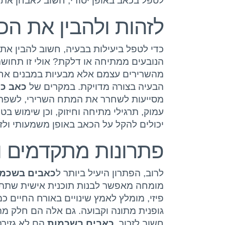
לטפל בכאב באופן יסודי, חשוב לאבחן את 
לזהות ולהבין את ה
כדי לטפל ביעילות בבעיה, חשוב להבין את
הנובעים ממתיחה או דלקת? אולי זו תחוש
מהשרירים עצמם אלא מבעיות במבנים אחרי
הבעיה בצורה מדויקת. במקרים של
כאב כר
מסייעות לשחרר את המתח השרירי, לשפר את
עמוק, תרגילי מתיחה וחיזוק, וכן שימוש בט
יכולים להקל על הכאב באופן משמעותי ול
פתרונות מתקדמים ו
לרוב, הפתרון היעיל ביותר ל
כאבים בשכמו
מומחה מאפשר לבנות תוכנית אישית שתתמ
פיזי, מומלץ לאמץ שינויים באורח החיים 
גופנית מתונה וקבועה. גם אלה הם חלק מה
חשוב לזכור,
כאבים בשכמות
הם לא גזירת 