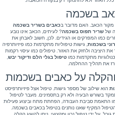
כלל האזור ולא להתמקד רק בנקודה הכואבת.
כאב בשכמה
 מקור הכאב. האם מדובר ב
כאבים בשריר בשכמה
ה של
שריר תפוס בשכמה
? לעיתים, הכאב אינו נובע
ם כמו המפרקים או הגידים. לכן, חשוב לאבחן את
וני בשכמות
, גישות טיפוליות מתקדמות כמו פיזיותרפיה
 היציבה ולחזק את האזור. טיפולים כמו עיסוי רקמות
כנולוגיות מתקדמות כמו
טיפול בגלי הלם ודיקור יבש
,
זרז את תהליך ההחלמה.
הקלה על כאבים בשכמות
ת
הוא שילוב של מספר גישות. טיפול אצל פיזיותרפיסט
קד בשורש הבעיה ולא רק בתסמינים. מעבר לטיפול
כמו התאמת סביבת העבודה, הפחתת מתח וביצוע פעילות
טיפול המקיף שאנו נותנים בטיפול בכאבים בשכמה.
גורל. על ידי טיפול נכון ומקצועי, ניתן להשיג הקלה