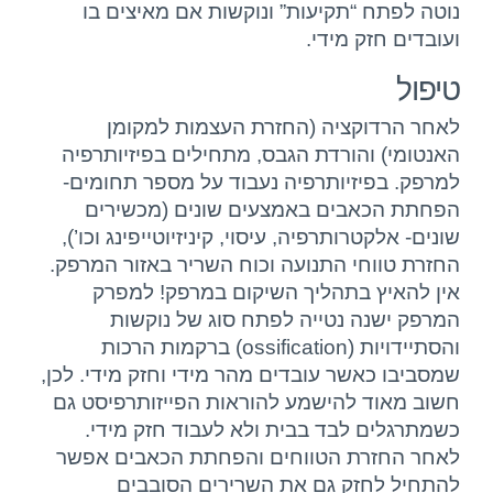
נוטה לפתח “תקיעות” ונוקשות אם מאיצים בו
ועובדים חזק מידי.
טיפול
לאחר הרדוקציה (החזרת העצמות למקומן
האנטומי) והורדת הגבס, מתחילים בפיזיותרפיה
למרפק. בפיזיותרפיה נעבוד על מספר תחומים-
הפחתת הכאבים באמצעים שונים (מכשירים
שונים- אלקטרותרפיה, עיסוי, קיניזיוטייפינג וכו’),
החזרת טווחי התנועה וכוח השריר באזור המרפק.
אין להאיץ בתהליך השיקום במרפק! למפרק
המרפק ישנה נטייה לפתח סוג של נוקשות
והסתיידויות (ossification) ברקמות הרכות
שמסביבו כאשר עובדים מהר מידי וחזק מידי. לכן,
חשוב מאוד להישמע להוראות הפייזותרפיסט גם
כשמתרגלים לבד בבית ולא לעבוד חזק מידי.
לאחר החזרת הטווחים והפחתת הכאבים אפשר
להתחיל לחזק גם את השרירים הסובבים