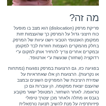
יצירת קשר
מה זה?
פריקת מרפק (dislocation) הוא מצב בו מופעל
כוח חיצוני גדול על המרפק כך שהעצמות זזות
ממקומן האנטומי הטבעי וישנו עיוות של המרפק.
בחלק מהמקרים העצמות חוזרות לבד למקומן
ובמקרים אחרים צריך להחזיר אותן למקום ע”י
רדוקציה (שחזור) שנעשת ע”י אורטופד.
בפגיעה כזו, גם הרצועות במרפק נפגעות (נמתחות
או נקרעות). הרצועות הן אלו שאחראיות על
שמירת היציבות של המפרקים השונים ובמצב
שהעצם יוצאת ממקומה, הן עוברות גם כן
טראומה. לאחר השחזור, המטופל ישאר מקובע
בגבס או מתלה ולאחר מכן יצטרך טיפולי
פיזיותרפיה על מנת להשיב תנועה נורמאלית