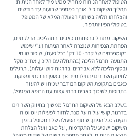
הטיפול לאחר הניתוח מתחיל ממש מיד לאחר הניתוח!
תהליך השיקום כולו אורך כמספר שבועות עד חודשים
והצלחתו תלויה בשיתוף הפעולה המלא של המטופל
בטיפולי הפיזיותרפיה.
השיקום מתחיל בהפחתת כאבים והתהליכים הדלקתיים,
הפחתת הנפיחות שנוצרת לאחר הניתוח (ע"י שימוש
בקומפרסים של קרח- 10 דק' בכל פעם), שיפור טווחי
התנועה ותרגול הליכה (בהתחלה עם הליכון, אח"כ מקל
ובסוף הליכה ללא אביזרים ובדרגות קושי עולות). תרגילים
לחיזוק השרירים יתחילו מייד אך באופן הדרגתי ומפוקח.
כאבים בתקופת השיקום הם דבר שכיח ויש להעזר
בתרופות לשיכוך כאבים בהתייעצות עם הרופא המטפל.
בשלב הבא של השיקום התרגול ממשיך בחיזוק השרירים
בדרגות קושי עולות על מנת לחזור לפעילות יומיומית
תקינה ככל הניתן. שיתוף הפעולה של המטופל בזמן
השיקום ישפיע על התקדמותו, על כאביו ועל הצלחת
תוצאות הניתוח. לאחר מספר חודשים של שיקום מטופל