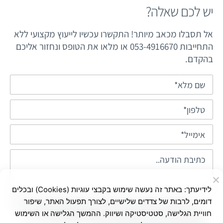
יש לכם שאלה?
אל תסבלו מכאב מיותר! התקשרו עכשיו לייעוץ מקצועי ללא
התחייבות 053-4916670 או מלאו את הטופס ונחזור אליכם
בהקדם.
לידיעתך: באתר זה נעשה שימוש בקבצי עוגיות (Cookies) ובכלים
דומים, לרבות של צדדים שלישיים, לצורך תפעול האתר, שיפור
בשליחת הטופס אני מאשר/ת שימוש בפרטים ליצירת
חוויית הגלישה, סטטיסטיקה ושיווק. ההמשך הגלישה או השימוש
קשר ולדיוור ישיר, בהתאם ל-
מדיניות הפרטיות
באתר.