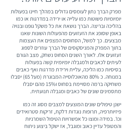
מפרק הברך נתון לעומסים גדולים במהלך חיינו בפעולות
יצירת קשר
יומיומיות פשוטות כמו עלייה או ירידה במדרגות או כמו
בהליכה ובריצה. הברך נושאת את כל משקל גופנו ובנויה
באופן שסופג את הזעזועים מהפעולות השונות שאנו
מבצעים. כך למשל, הסחוסים המצפים את העצמות
בתוך המפרק והמניסקוסים של הברך עוזרים לספוג
זעזועים אלו. לאורך השנים הסחוס נשחק, מצב הגורם
לעיתים לכאבים ולמגבלה יומיומית קשה בפעולות
בסיסיות כמו הליכה, עליית וירידת מדרגות ואף כאבים
במנוחה. כ 80% מהאוכלוסייה המבוגרת (מעל 65) יסבלו
משחיקה ברמה מסויימת בסחוס ו15% מהם יסבלו
מתסמינים שונים של כאבים ומגבלה תנועתית.
ישנן טיפולים שונים המוצעים למצבים מסוג זה כמו
פיזיותרפיה, תרופות נוגדות דלקת, זריקות סטרואידים
וכו'. במידה ומוצו כל אפשרויות הטיפול השמרניות
והמטופל עדיין כאוב ומוגבל, אז ישקל ביצוע ניתוח