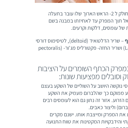
(biceps) – מחולק ל 2- הראש הארוך שלו עובר בתעלה
אל תוך המפרק עד לאחיזתו במבנה בשם
 של עומסים, דלקות וקרעים.
ף
– שריר הדלטואיד (deltoid), לטיסימוס דורסי
– הרחב גבי (Latissimus dorsi) ושריר החזה- פקטורליס מג'ור- (pectoralis
במפרק הכתף השומרים על היציבות
ק וסובלים מפציעות שונות:
י נוקשה היושב על השוליים של השקע בעצם
ע ממוקם כך שהלברום מעמיק את השקע
זרוע. אזור זה נתון גם הוא לעומסים רבים
רום) וליצור כאבים.
 את המפרק ומייצבת אותו. ישנם מקרים
 והידבקויות המקטינות את טווח התנועה