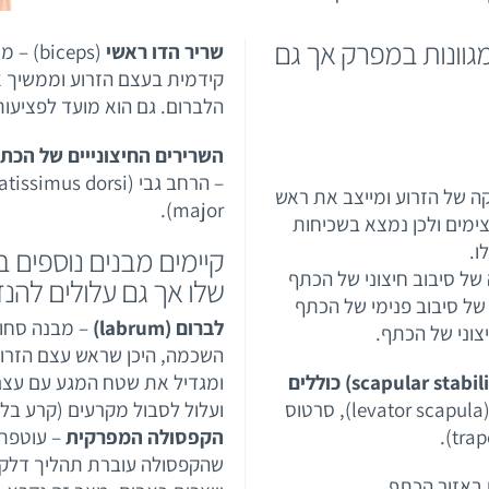
גוונות במפרק אך גם
שריר הדו ראשי
קידמית בעצם הזרוע וממשיך 
הלברום. גם הוא מועד לפציעות
השרירים החיצונייים של הכת
supraspinat – יוצר הרחקה של הזרוע ומייצב את ראש
major).
צימים ולכן נמצא בשכיחות
ו.
קיימים מבנים נוספים 
שלו אך גם עלולים להנז
לברום (labrum)
– מבנה סחוס
השכמה, היכן שראש עצם הזרו
קבוצת השרירים המייצבים של השכמה- (scapular stabilizers) כוללים
ומגדיל את שטח המגע עם עצם ה
רומבואידים (rombooids), מרימי השכמה (levator scapula), סרטוס
ועלול לסבול מקרעים (קרע בלב
הקפסולה המפרקית
– עוטפת
שהקפסולה עוברת תהליך דלקתי
ם באזור הכתף.