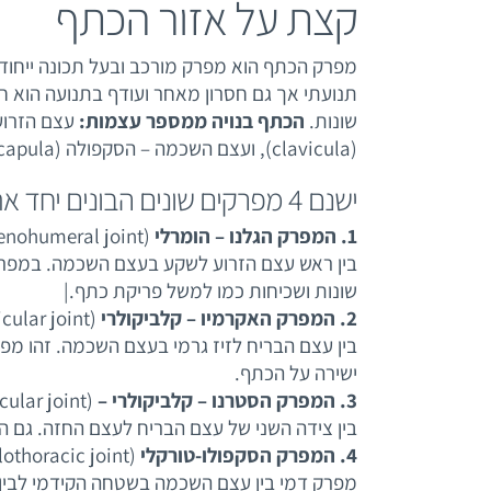
קצת על אזור הכתף
מפרק הכתף הוא מפרק מורכב ובעל תכונה ייחודית ש
תנועתי אך גם חסרון מאחר ועודף בתנועה הוא חוס
שונות.
הכתף בנויה ממספר עצמות:
(clavicula), ועצם השכמה – הסקפולה (scapula).
ישנם 4 מפרקים שונים הבונים יחד את מפרק הכתף:
1
. המפרק הגלנו – הומרלי
(glenohumeral joint)
בין ראש עצם הזרוע לשקע בעצם השכמה. במפרק 
שונות ושכיחות כמו למשל פריקת כתף.|
2. המפרק האקרמיו – קלביקולרי
(acromioclavicular joint)
בין עצם הבריח לזיז גרמי בעצם השכמה. זהו מפרק
ישירה על הכתף.
3. המפרק הסטרנו – קלביקולרי –
(sternoclavicular joint)
בין צידה השני של עצם הבריח לעצם החזה. גם ה
4. המפרק הסקפולו-טורקלי
(scapulothoracic joint)
מפרק דמי בין עצם השכמה בשטחה הקידמי לבין 