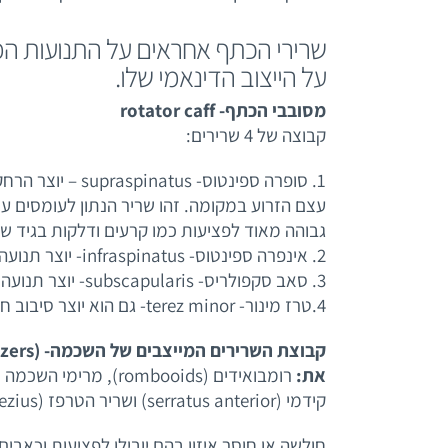
שרירי הכתף אחראים על התנועות המ
על הייצוב הדינאמי שלו.
מסובבי הכתף- rotator caff
קבוצה של 4 שרירים:
1. סופרה ספינטוס- us
עצם הזרוע במקומה. זהו שריר הנתון לעומסים ע
גבוהה מאוד לפציעות כמו קרעים ודלקות בגיד של
2. אינפרה ספינטוס- infraspinatus- יוצר תנועה של סיבוב חיצוני של הכתף
3. סאב סקפולריס- subscapularis- יוצר תנועה של סיבוב פנימי של הכתף
4.טרז מינור- terez minor- גם הוא יוצר סיבוב חיצוני של הכתף.
את:
קידמי (serratus anterior) ושריר הטרפז (trapezius).
חולשה או חוסר איזון בהם יובילו לפציעות וכאבי