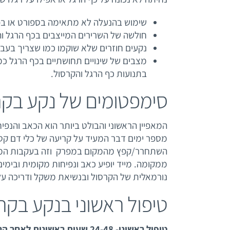
שימוש בהנעלה לא מתאימה בספורט או בפע
חולשה של השרירים המייצבים בכף הרגל ו
נקעים חוזרים שלא שוקמו כמו שצריך בעבר 
מצבים של שינויים תחושתיים בכף הרגל כמ
בתנועות כף הרגל והקרסול.
סימפטומים של נקע בקר
המאפיין הראשוני והבולט ביותר הוא הכאב והנ
מספר ימים דבר המעיד על קריעה של כלי דם קט
השתחרר/קפץ מהמקום במפרק וזה בעקבות המת
ממקומה. מייד יופיע כאב ונפיחות מקומית ובימי
נורמאלית של הקרסול ובנשיאת משקל ודריכה על
טיפול ראשוני בנקע בקר
טיפול ראשוני- 24-48 שעות ראשונות לאחר הנקע: