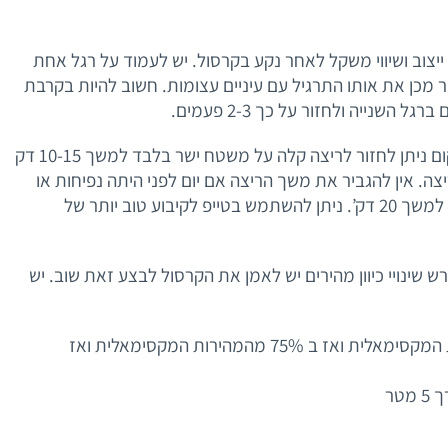
יצוב ושיווי משקל לאחר נקע בקרסול. יש לעמוד על רגל אחת
קות. יש לבצע לאחר מכן את אותו התרגיל עם עיניים עצומות. חשוב להיות בקרבת
שנייה ולחזור על כך 2-3 פעמים.
ריצה-כאשר אין יותר כאב בהליכה או קפיצה במקום ניתן לחזור לריצה קלה על משטח ישר בלבד למשך 10-15 דק
. אין להגביר את משך הריצה אם יום לפני היתה נפיחות או
כאבים לאחר הריצה. לאחר הריצה יש לשים קרח למשך 20 דק’. ניתן להשתמש בטייפ לקיבוע טוב יותר של
שינויי כיוון מהירים יש לאמן את הקרסול לבצע זאת שוב. יש
ספרינט של 30-40 מטר ב 50% מהמהירות המקסימאלית ואז ב 75% מהמהירות המקסימאלית ואז
טר