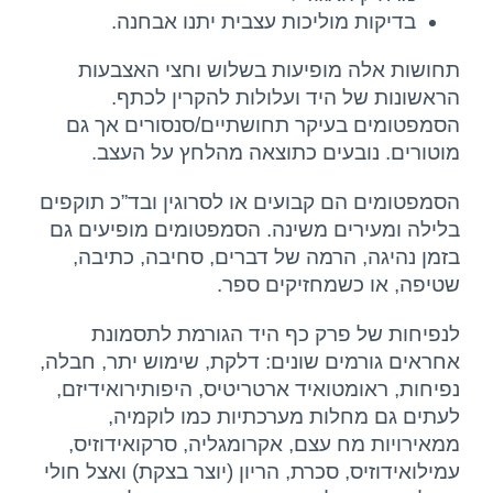
בדיקות מוליכות עצבית יתנו אבחנה.
תחושות אלה מופיעות בשלוש וחצי האצבעות
הראשונות של היד ועלולות להקרין לכתף. ‏
הסמפטומים בעיקר תחושתיים/סנסורים אך גם
מוטורים. נובעים כתוצאה מהלחץ על העצב.‏
הסמפטומים הם קבועים או לסרוגין ובד”כ תוקפים
בלילה ומעירים משינה. הסמפטומים מופיעים גם
בזמן נהיגה, הרמה של דברים, סחיבה, כתיבה,
שטיפה, או כשמחזיקים ספר.
לנפיחות של פרק כף היד הגורמת לתסמונת
אחראים גורמים שונים: דלקת, שימוש יתר, ‏חבלה,
נפיחות, ראומטואיד ארטריטיס, היפותירואידיזם,
לעתים גם מחלות מערכתיות כמו ‏לוקמיה,
ממאירויות מח עצם, אקרומגליה, סרקואידוזיס,
עמילואידוזיס, סכרת, הריון (יוצר ‏בצקת) ואצל חולי