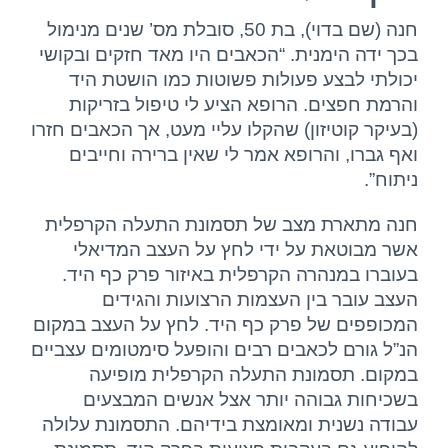
חנה (שם בדוי), בת 50, סובלת מס’ שנים מנימול
יצירת קשר
בכך ידה הימנית. “הכאבים היו מאד חזקים ובקושי
יכולתי לבצע פעולות פשוטות כמו הושטת היד
והרמת חפצים. הרופא הציע לי טיפול בזריקות
(בעיקר קוטיזון) שהקלו עליי מעט, אך הכאבים חזרו
ואף גברו, והרופא אמר לי שאין ברירה וחייבים
ניתוח”.
חנה מתארת מצב של תסמונת התעלה הקרפלית
אשר מבוטאת על ידי לחץ על העצב המדיאלי
בעוברו במנהרה הקרפלית באיזור פרק כף היד.
העצב עובר בין ‏העצמות הרצועות והגידים
המכופפים של פרק כף היד. לחץ על העצב במקום
הנ”ל גורם לכאבים רבים והופעל סימטומים עצביים
במקום. ‏תסמונת התעלה הקרפלית מופיעה
בשכיחות גבוהה יותר אצל אנשים המבצעים
עבודה נשנית ומאומצת בידיהם. התסמונת עלולה