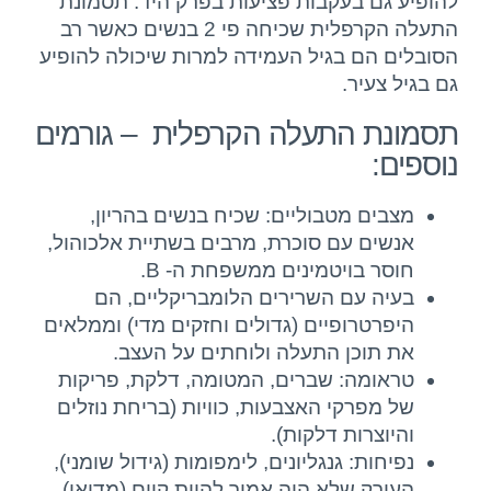
להופיע גם בעקבות פציעות בפרק היד.‏ תסמונת
התעלה הקרפלית שכיחה פי 2 בנשים כאשר רב
הסובלים הם בגיל העמידה למרות שיכולה להופיע
גם בגיל ‏צעיר.‏
תסמונת התעלה הקרפלית – גורמים
נוספים:
מצבים מטבוליים: שכיח בנשים בהריון,
אנשים עם סוכרת, מרבים בשתיית אלכוהול,
חוסר בויטמינים ממשפחת ה- B.
בעיה עם השרירים הלומבריקליים, הם
היפרטרופיים (גדולים וחזקים מדי) וממלאים
את תוכן התעלה ולוחתים על העצב.
טראומה: שברים, המטומה, דלקת, פריקות
של מפרקי האצבעות, כוויות (בריחת נוזלים
והיוצרות דלקות).
נפיחות: גנגליונים, לימפומות (גידול שומני),
העורק שלא היה אמור להיות קיים (מדיאן)