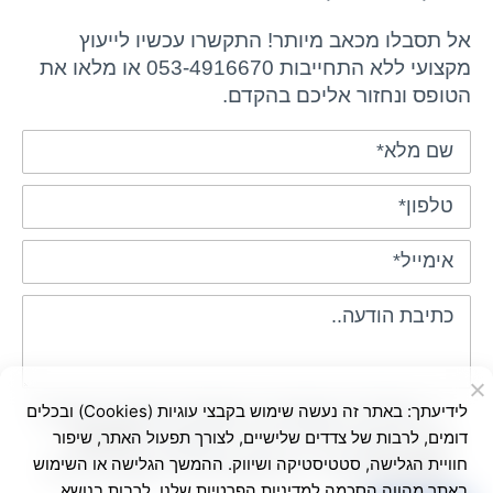
אל תסבלו מכאב מיותר! התקשרו עכשיו לייעוץ
מקצועי ללא התחייבות 053-4916670 או מלאו את
הטופס ונחזור אליכם בהקדם.
לידיעתך: באתר זה נעשה שימוש בקבצי עוגיות (Cookies) ובכלים
בשליחת הטופס אני מאשר/ת שימוש בפרטים
דומים, לרבות של צדדים שלישיים, לצורך תפעול האתר, שיפור
ליצירת קשר ולדיוור ישיר, בהתאם ל-
מדיניות
חוויית הגלישה, סטטיסטיקה ושיווק. ההמשך הגלישה או השימוש
הפרטיות
באתר. ניתן לבטל את הרישום בכל עת
באתר מהווה הסכמה למדיניות הפרטיות שלנו, לרבות בנושא