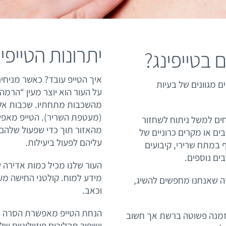
יתרונות הטייפי
בטייפינג?
איך הטייפ עובד? כאשר מניחים 
ים מגוונים של בעיות
על העור הוא יוצר מעין “הרמ
מהשכבות מתחתיו. שכבות אלו 
(מעטפת השריר). הטייפ מאפשר
חים למשל ניתוח לשחזור
מהאזור תוך כדי שפעול שלהם 
בים או מקרים כרוניים של
עליהם לפעול ביעילות.
 במתח שרירי, קיבועים
בים נוספים.
העור שלנו מכיל כמות אדירה ש
מידע למוח. קולטני החישה מע
 שאנחנו מחפשים להשיג,
וכאב.
הנחת הטייפ מאפשרת הסרה ש
הזמנה פשוטה ברשת אך חשוב
ושיפור תהליכים פיזיולוגיים ש