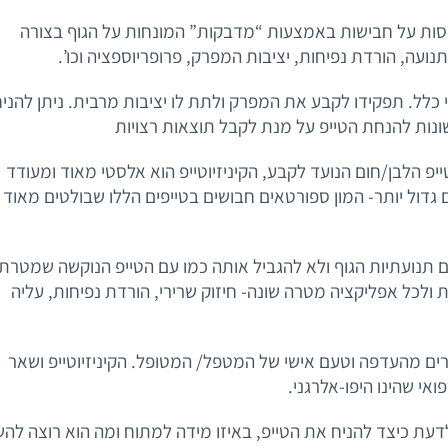
2 טכניקות טיפול המבוססות על חבישות באמצעות “מדבקות” המונחות על הגוף בצורה
עה, הורדת נפיחות, יציבות המפרק, פרופריוספציה וכו’.
טי כלל. תפקידו לקבע את המפרק ולתת לו יציבות מרבית. ניתן להני
ונות להנחת הטייפ על מנת לקבל תוצאות רצויות
יפ הלבן/חום הנועד לקבע, הקיניזיוטייפ הוא אלסטי מאוד ומעודד
ום גדול יותר- המון ספורטאים חבושים בטייפים הללו שבולטים מאוד
ם תנועתיות הגוף ולא להגביל אותה כמו עם הטייפ הנוקשה שמטרתו
ת ולכל אפליקציה מטרה שונה- חיזוק שרירי, הורדת נפיחות, עליה
רים מהעדפה וטעם אישי של המטפל/ המטופל. הקיניזיוטייפ ושאר
אי שהינו היפו-אלרגני.
דעת כיצד להניח את הטייפ, באיזו מידה למתוח ומה הוא רוצה להש