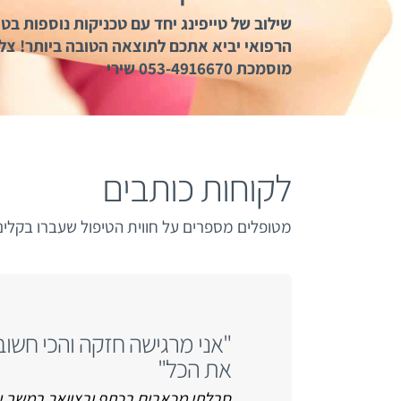
שילוב של טייפינג יחד עם טכניקות נוספות ב
הרפואי יביא אתכם לתוצאה הטובה ביותר! צלצ
מוסמכת 053-4916670 שירי
לקוחות כותבים
מטופלים מספרים על חווית הטיפול שעברו בקלינ
"אני מרגישה חזקה והכי חשוב
את הכל"
סבלתי מכאבים בכתף ובצוואר במשך יות