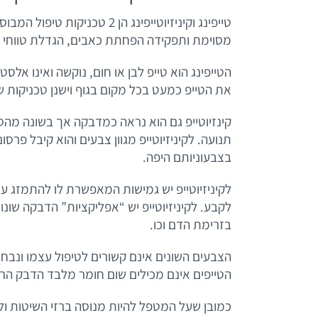
טייפינג וקיניזיוטייפינג הן 
מסוימת ותפקידה הפחתת כאבים, הגדלת טווחי תנו
הטייפינג הוא טייפ לבן או חום, נוקשה ואינו אלס
את הטייפ כמעט בכל מקום בגוף וישנן טכניקות ש
קינזיוטייפ גם הוא נראה כמדבקה אך בשונה מהטי
תנועה. לקיניזיוטייפ מגוון צבעים והוא קיבל פרס
בצבעוניותם היפה.
לקיניזיוטייפ יש גמישות המאפשרת לו להתמזג ע
לקבע. לקיניזיוטייפ יש “אפליקציות” הדבקה שונו
בזרימת הדם וכו.
הצבעים השונים אינם קשורים לטיפול עצמו ונבח
הטייפים אינם מכילים שום חומר מלבד הדבק הרפו
כמובן שעל המטפל להיות מנוסה ברזי השיטות ול