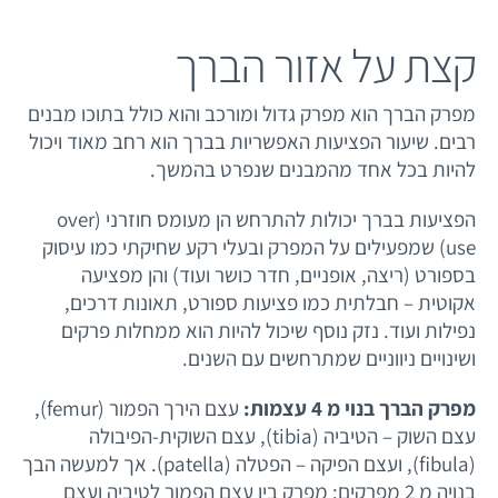
יצירת קשר
קצת על אזור הברך
מפרק הברך הוא מפרק גדול ומורכב והוא כולל בתוכו מבנים
רבים. שיעור הפציעות האפשריות בברך הוא רחב מאוד ויכול
להיות בכל אחד מהמבנים שנפרט בהמשך.
הפציעות בברך יכולות להתרחש הן מעומס חוזרני (over
use) שמפעילים על המפרק ובעלי רקע שחיקתי כמו עיסוק
בספורט (ריצה, אופניים, חדר כושר ועוד) והן מפציעה
אקוטית – חבלתית כמו פציעות ספורט, תאונות דרכים,
נפילות ועוד. נזק נוסף שיכול להיות הוא ממחלות פרקים
ושינויים ניווניים שמתרחשים עם השנים.
מפרק הברך בנוי מ 4 עצמות:
עצם הירך הפמור (femur),
עצם השוק – הטיביה (tibia), עצם השוקית-הפיבולה
(fibula), ועצם הפיקה – הפטלה (patella). אך למעשה הבך
בנויה מ 2 מפרקים: מפרק בין עצם הפמור לטיביה ועצם