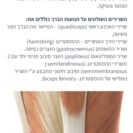
הפמור והפיקה.
השרירים השולטים על תנועות הברך כוללים את:
שרירי הארבע ראשי (quadriceps) – המיישר את הברך ויוצר
פשיטה,
שרירי הירך האחוריים – ההמסטרינג (hamstring)
ושריר התאומים (gastrocnemius) היוצרים כפיפה.
שריר הפופליטאוס (popliteus) היוצר סיבוב פנימי יחד עם 2
משרירי ההמסטרינג (semitendinosus ן
semimembranosus) וסיבוב חיצוני מתבצע ע"י השריר
השלישי של ההמסטרינג- biceps femoris.